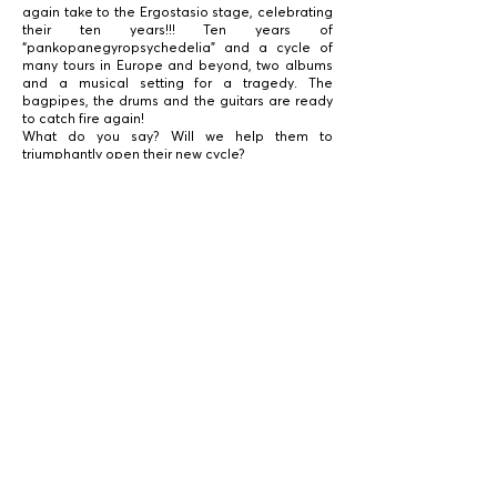
again take to the Ergostasio stage, celebrating
their ten years!!! Ten years of
“pankopanegyropsychedelia” and a cycle of
many tours in Europe and beyond, two albums
and a musical setting for a tragedy. The
bagpipes, the drums and the guitars are ready
to catch fire again!
What do you say? Will we help them to
triumphantly open their new cycle?
Anna Tsakona
Artistic director
*The film is screened with the kind cooperation
of the Kymata Festival.