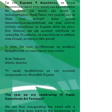
Για την
Κυριακή 9 Αυγούστου,
τα λόγια
περισσεύουν αφού στην σκηνή του Εργοστασίου
θα ανεβούν για ακόμη μία φορά οι
πολυαγαπημένοι Θραξ Πανκc που γιορτάζουν τα
δέκα τους χρόνια!!! Δέκα χρόνια
πανκοπανηγυροψυχεδέλειας και ένας κύκλος
πολλών περιοδειών σε Ευρώπη αλλά όχι μόνο,
δύο δίσκους και μία μουσική επένδυση σε
τραγωδία. Οι γκάιντες, τα νταούλια και οι κιθάρες
είναι έτοιμες να πάρουν πάλι φωτιά!
Τι λέτε; Θα τους βοηθήσουμε να ανοίξουν
θριαμβευτικά τον καινούργιο τους κύκλο;
Άννα Τσάκωνα
Artistic director
*H ταινία προβάλλεται με την ευγενική
συνεργασία του Φεστιβάλ Κύματα.
This year we are celebrating 10 Pulsar
Samothraki Art Festivals!!
We are thus inaugurating the event with a
tradition that goes back to the beginnings of