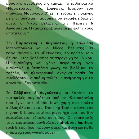
μουσικής συνοδείας της ταινίας: Το εμβληματικό
«Νοσφεράτου: Μία Συμφωνία Τρόμου» του
Φρίντριχ Μουρνάου (1922) επενδύει επί σκηνής
με την πρωτότυπη μουσική που έγραψε ειδικά γι’
αυτό, ο Νίκος Βελιώτης, την
Πέμπτη 6
Αυγούστου.
H ταινία προβάλλεται με ελληνικούς
υπότιτλους.*
Την
Παρασκευή 7 Αυγούστου,
η Καλλιόπη
Μητροπούλου και ο Νίκος Βελιώτης θα
παρουσιάσουν το «Βetween», το πρώτο solo
άλμπουμ της Καλλιόπης σε παραγωγή του Νίκου.
Η ευαίσθητη και γήινη πειραματική pop
αισθητική, η θεσπέσια φωνή, τo βιολί και το
τσέλλο, τα ηλεκτρονικά ονειρικά τοπία θα
συνθέσουν μία ακόμη πολύτιμη ανάμνηση για το
κοινό του Εργοστασίου.
Το
Σάββατο 8 Αυγούστου,
οι Kapten, το
οκταμελές συγκρότημα από τη Θεσσαλονίκη
που έγινε talk of the town χάρη στο πρώτο
κιόλας άλμπουμ του, Dancing Tooth, φέρνει τον
rhythm & blues, soul και jazzy ήχο του που δεν
κατατάσσεται εύκολα σε είδος. Οι εκρηκτικές
τους εμφανίσεις συνδυάζουν afrobeat, hip-hop,
rock & soul, ξεσηκώνουν σώμα και ψυχή και ήρθε
η ώρα να τους γνωρίσουμε!!