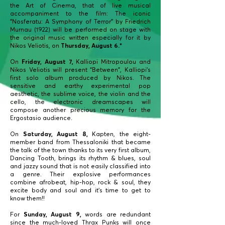
the Art of Cinema, that of live musical
accompaniment to the film: The iconic
“Nosferatu: A Symphony of Terror” by Friedrich
Murnau (1922) will be performed on stage with
the original music written especially for it by
Nikos Veliotis, on
Thursday, August 6.*
On
Friday, August 7,
Kalliopi Mitropoulou and
Nikos Veliotis will present “Between”, Kalliopi’s
first solo album produced by Nikos. The
sensitive and earthy experimental pop
aesthetic, the sublime voice, the violin and the
cello, the electronic dreamscapes will
compose another precious memory for the
Ergostasio audience.
On
Saturday, August 8,
Kapten, the eight-
member band from Thessaloniki that became
the talk of the town thanks to its very first album,
Dancing Tooth, brings its rhythm & blues, soul
and jazzy sound that is not easily classified into
a genre. Their explosive performances
combine afrobeat, hip-hop, rock & soul, they
excite body and soul and it's time to get to
know them!!
For
Sunday, August 9,
words are redundant
since the much-loved Thrax Punks will once