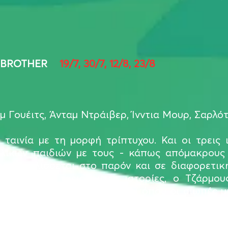
R, BROTHER
19/7, 30/7, 12/8, 23/8
μ Γουέιτς, Άνταμ Ντράιβερ, Ίνντια Μουρ, Σαρλότ
ταινία με τη μορφή τρίπτυχου. Και οι τρεις 
λίκων παιδιών με τους - κάπως απόμακρους -
ιο εκτυλίσσεται στο παρόν και σε διαφορετική
σα από τις τρεις αυτές ιστορίες, ο Τζάρμου
τρέτο της οικογένειας, εκεί όπου οι σιωπές μ