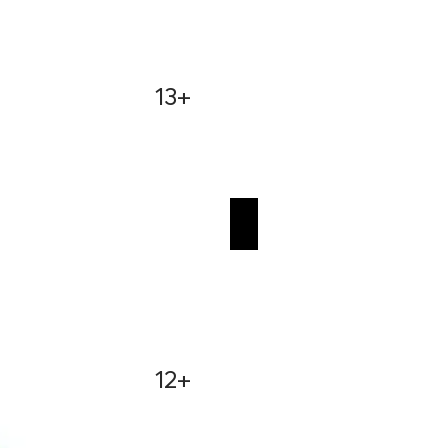
13+
 BROTHER
ΑXINOΣ / URCHIN
12+