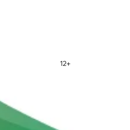
12+
ΟΥΜ / AMRUM