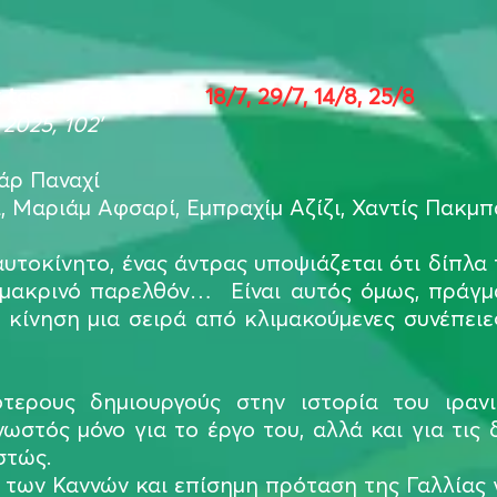
 tasadof-e sadeh
18/7, 29/7, 14/8, 25/8
2025, 102’
άρ Παναχί
, Μαριάμ Αφσαρί, Εμπραχίμ Αζίζι, Χαντίς Πακμπ
υτοκίνητο, ένας άντρας υποψιάζεται ότι δίπλα 
μακρινό παρελθόν… Είναι αυτός όμως, πράγμα
ε κίνηση μια σειρά από κλιμακούμενες συνέπει
τερους δημιουργούς στην ιστορία του ιρανι
ωστός μόνο για το έργο του, αλλά και για τις 
στώς.
 των Καννών και επίσημη πρόταση της Γαλλίας 