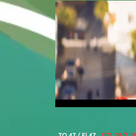
ΤO 47 / El 47
17/7, 28/7, 1