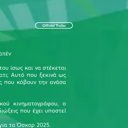
Official Trailer
ατέν
του ίσως και να στέκεται
τι; Aυτό που ξεκινά ως
ες που κόβουν την ανάσα
κού κινηματογράφου, ο
διώξεις που έχει υποστεί
για τα Όσκαρ 2025.