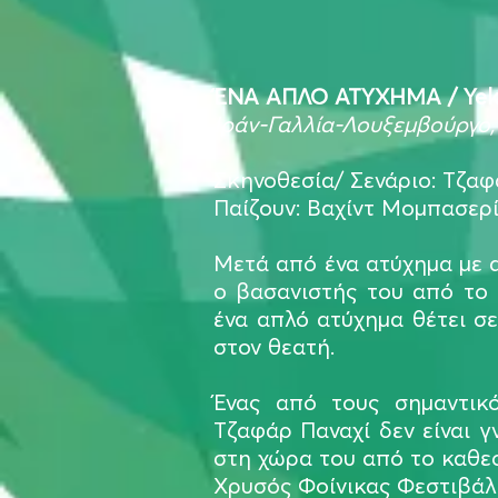
ΈΝΑ ΑΠΛΟ ΑΤΥΧΗΜΑ / Yek
Ιράν-Γαλλία-Λουξεμβούργο, 
Σκηνοθεσία/ Σενάριο: Τζαφ
Παίζουν: Βαχίντ Μομπασερί
Μετά από ένα ατύχημα με α
ο βασανιστής του από το 
ένα απλό ατύχημα θέτει σ
στον θεατή.
Ένας από τους σημαντικό
Τζαφάρ Παναχί δεν είναι γν
στη χώρα του από το καθε
Χρυσός Φοίνικας Φεστιβάλ