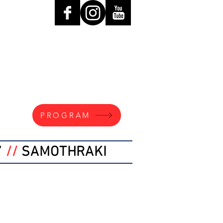
PROGRAM
”
//
SAMOTHRAKI
Α