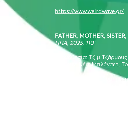
https://www.weirdwave.gr/
FATHER, MOTHER, SISTE
ΗΠΑ, 2025, 110’
Σκηνοθεσία: Τζιμ Τζάρμους
Παίζουν: Κέιτ Μπλάνσετ, Το
Μια προσεκτικά δομημένη 
γύρω από τις σχέσεις ενη
μεταξύ τους. Κάθε κεφάλα
Δουβλίνο και Παρίσι. Μέ
ανθρώπινο και τρυφερό πορ
λόγια.