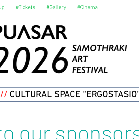
Up
#Tickets
#Gallery
#Cinema
//
CULTURAL SPACE “ERGOSTASIO
to our sponsor