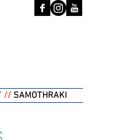
”
//
SAMOTHRAKI
s