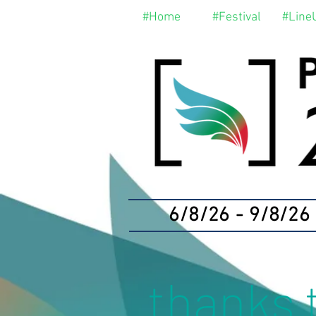
#Home
#Festival
#Line
6/8/26 - 9/8/26
thanks 