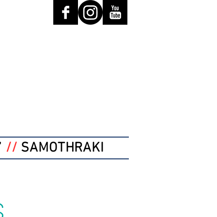
”
//
SAMOTHRAKI
s