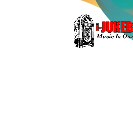
STAY
TUNED