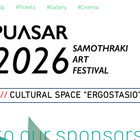
Up
#Tickets
#Gallery
#Cinema
//
CULTURAL SPACE “ERGOSTASIO
to our sponsor